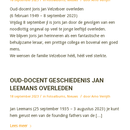
18 september 2023
in
Fotoalbums
,
Nieuws
door
Arno Verrijth
Oud-docent Joris Jan Velzeboer overleden
(6 februari 1949 – 8 september 2023)
Vrijdag 8 september jl is Joris Jan door de gevolgen van een
noodlottig ongeval op veel te jonge leeftijd overleden.
We blijven Joris Jan herinneren als een fantastische en
behulpzame leraar, een prettige collega en bovenal een goed
mens.
We wensen de familie Velzeboer héél, héél veel sterkte.
OUD-DOCENT GESCHIEDENIS JAN
LEEMANS OVERLEDEN
/
/
18 september 2023
in
Fotoalbums
,
Nieuws
door
Arno Verrijth
Jan Leemans (25 september 1935 – 3 augustus 2023) Je kunt
hem gerust een van de founding fathers van de […]
Lees meer