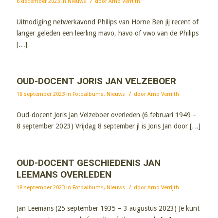
/
6 december 2023
in
Nieuws
door
Arno Verrijth
Uitnodiging netwerkavond Philips van Horne Ben jij recent of
langer geleden een leerling mavo, havo of vwo van de Philips
[…]
OUD-DOCENT JORIS JAN VELZEBOER
/
18 september 2023
in
Fotoalbums
,
Nieuws
door
Arno Verrijth
Oud-docent Joris Jan Velzeboer overleden (6 februari 1949 –
8 september 2023) Vrijdag 8 september jl is Joris Jan door […]
OUD-DOCENT GESCHIEDENIS JAN
LEEMANS OVERLEDEN
/
18 september 2023
in
Fotoalbums
,
Nieuws
door
Arno Verrijth
Jan Leemans (25 september 1935 – 3 augustus 2023) Je kunt