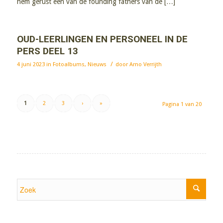
hem gerust een van de founding fathers van de […]
OUD-LEERLINGEN EN PERSONEEL IN DE
PERS DEEL 13
/
4 juni 2023
in
Fotoalbums
,
Nieuws
door
Arno Verrijth
1
2
3
›
»
Pagina 1 van 20