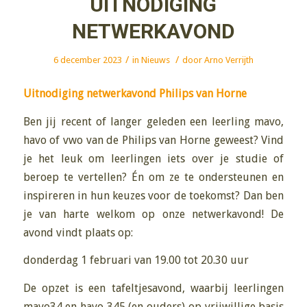
UITNODIGING
NETWERKAVOND
/
/
6 december 2023
in
Nieuws
door
Arno Verrijth
Uitnodiging netwerkavond Philips van Horne
Ben jij recent of langer geleden een leerling mavo,
havo of vwo van de Philips van Horne geweest? Vind
je het leuk om leerlingen iets over je studie of
beroep te vertellen? Én om ze te ondersteunen en
inspireren in hun keuzes voor de toekomst? Dan ben
je van harte welkom op onze netwerkavond! De
avond vindt plaats op:
donderdag 1 februari van 19.00 tot 20.30 uur
De opzet is een tafeltjesavond, waarbij leerlingen
mavo34 en havo 345 (en ouders) op vrijwillige basis