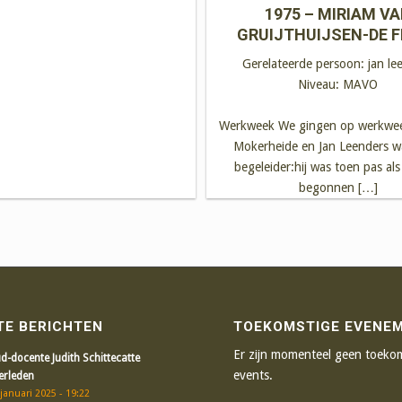
1975 – MIRIAM V
GRUIJTHUIJSEN-DE 
Gerelateerde persoon:
jan le
Niveau:
MAVO
Werkweek We gingen op werkwee
Mokerheide en Jan Leenders w
begeleider:hij was toen pas al
begonnen […]
TE BERICHTEN
TOEKOMSTIGE EVENE
Er zijn momenteel geen toeko
d-docente Judith Schittecatte
events.
erleden
januari 2025 - 19:22