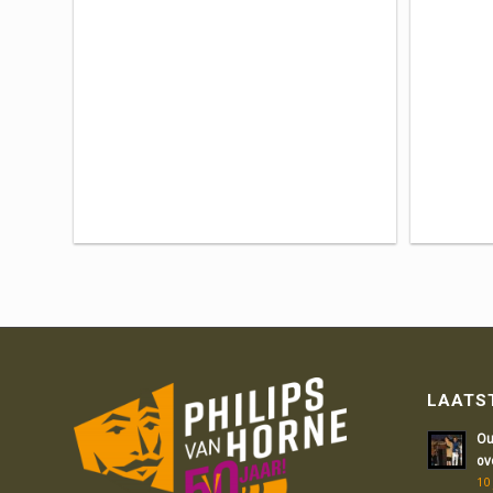
LAATS
Ou
ov
10 