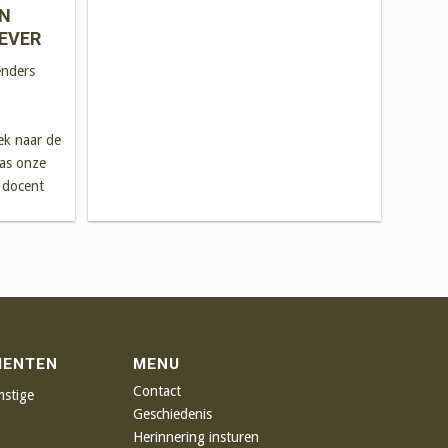
AN
FEVER
enders
k naar de
as onze
s docent
MENTEN
MENU
Contact
mstige
Geschiedenis
Herinnering insturen